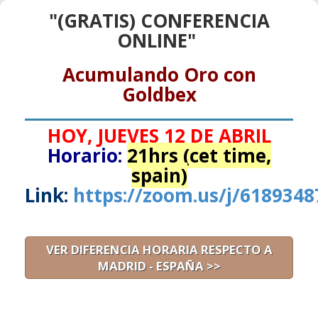
"(GRATIS) CONFERENCIA
ONLINE"
Acumulando Oro con
Goldbex
HOY, JUEVES 12 DE ABRIL
Horario:
21hrs (cet time,
spain)
Link:
https://zoom.us/j/6189348
VER DIFERENCIA HORARIA RESPECTO A
MADRID - ESPAÑA >>